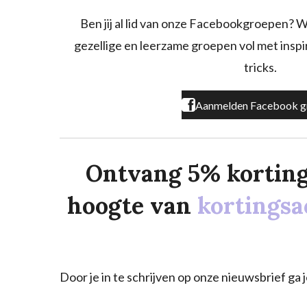
b
a
o
o
g
k
Ben jij al lid van onze Facebookgroepen? W
o
r
gezellige en leerzame groepen vol met inspira
k
a
m
tricks.
Aanmelden Facebook g
Ontvang 5% korting o
hoogte van
kortingsa
Door je in te schrijven op onze nieuwsbrief g