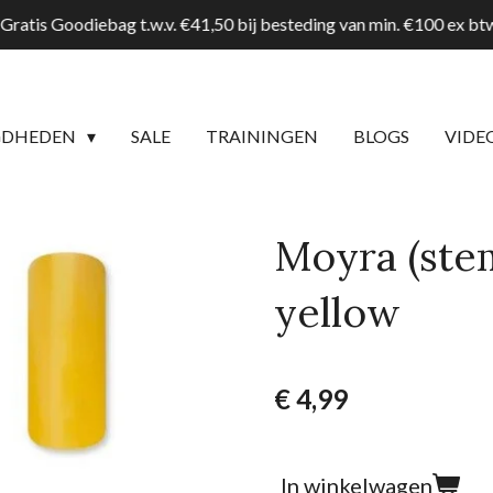
Gratis Goodiebag t.w.v. €41,50 bij besteding van min. €100 ex b
GDHEDEN
SALE
TRAININGEN
BLOGS
VIDE
Moyra (stem
yellow
€ 4,99
In winkelwagen