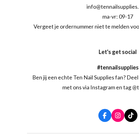
info@tennailsupplies
ma-vr: 09-17
Vergeet je ordernummer niet te melden voo
Let's get social
#tennailsupplies
Ben jij een echte Ten Nail Supplies fan? Deel 
met ons via Instagram en tag @t
F
I
T
a
n
i
c
s
k
e
t
T