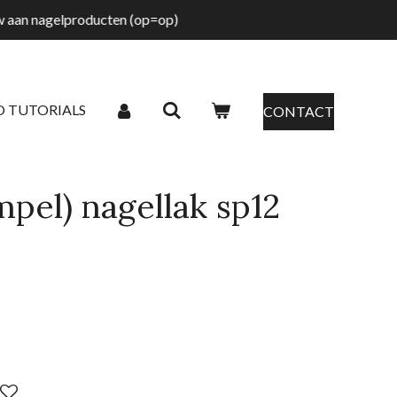
tw aan nagelproducten (op=op)
O TUTORIALS
CONTACT
pel) nagellak sp12