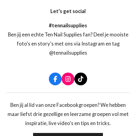
Let's get social
#tennailsupplies
Ben jij een echte Ten Nail Supplies fan? Deel je mooiste
foto's en story's met ons via Instagram en tag
@tennailsupplies
F
I
T
a
n
i
c
s
k
e
t
T
b
a
o
Ben jij al lid van onze Facebookgroepen? We hebben
o
g
k
maar liefst drie gezellige en leerzame groepen vol met
o
r
k
a
inspiratie, live video's en tips en tricks.
m