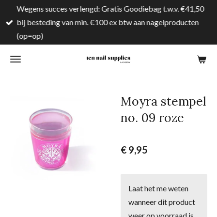
Wegens succes verlengd: Gratis Goodiebag t.w.v. €41,50
Ga
bij besteding van min. €100 ex btw aan nagelproducten
direct
(op=op)
naar
de
hoofdinhoud
Moyra stempel
no. 09 roze
€ 9,95
Laat het me weten
wanneer dit product
weer op voorraad is.