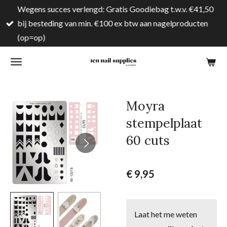
Wegens succes verlengd: Gratis Goodiebag t.w.v. €41,50
Ga
bij besteding van min. €100 ex btw aan nagelproducten
direct
(op=op)
naar
de
hoofdinhoud
Moyra
stempelplaat
60 cuts
€ 9,95
Laat het me weten