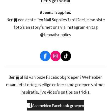
Let's get social
#tennailsupplies
Ben jij een echte Ten Nail Supplies fan? Deel je mooiste
foto's en story's met ons via Instagram en tag
@tennailsupplies
F
I
T
a
n
i
c
s
k
e
t
T
b
a
o
Ben jij al lid van onze Facebookgroepen? We hebben
o
g
k
maar liefst drie gezellige en leerzame groepen vol met
o
r
k
a
inspiratie, live video's en tips en tricks.
m
Aanmelden Facebook groepen