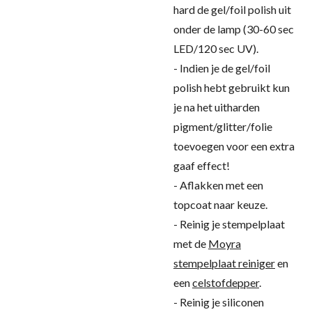
hard de gel/foil polish uit
onder de lamp (30-60 sec
LED/120 sec UV).
- Indien je de gel/foil
polish hebt gebruikt kun
je na het uitharden
pigment/glitter/folie
toevoegen voor een extra
gaaf effect!
- Aflakken met een
topcoat naar keuze.
- Reinig je stempelplaat
met de
Moyra
stempelplaat reiniger
en
een
celstofdepper
.
- Reinig je siliconen