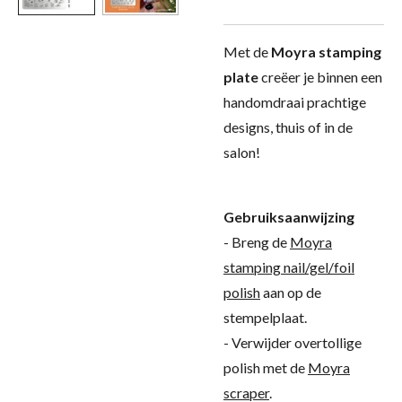
Met de
Moyra stamping
plate
creëer je binnen een
handomdraai prachtige
designs, thuis of in de
salon!
Gebruiksaanwijzing
- Breng de
Moyra
stamping nail/gel/foil
polish
aan op de
stempelplaat.
- Verwijder overtollige
polish met de
Moyra
scraper
.