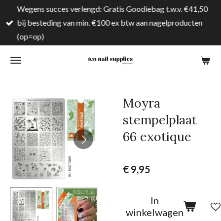
Wegens succes verlengd: Gratis Goodiebag t.w.v. €41,50
Ga
bij besteding van min. €100 ex btw aan nagelproducten
direct
(op=op)
naar
de
hoofdinhoud
Moyra
stempelplaat
66 exotique
€ 9,95
In
winkelwagen