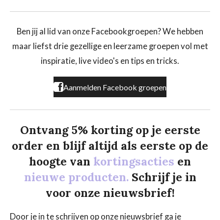
a
n
i
c
s
k
e
t
T
b
a
o
Ben jij al lid van onze Facebookgroepen? We hebben
o
g
k
maar liefst drie gezellige en leerzame groepen vol met
o
r
k
a
inspiratie, live video's en tips en tricks.
m
Aanmelden Facebook groepen
Ontvang 5% korting op je eerste
order en blijf altijd als eerste op de
hoogte van
kortingsacties
en
nieuwe producten.
Schrijf je in
voor onze nieuwsbrief!
Door je in te schrijven op onze nieuwsbrief ga je