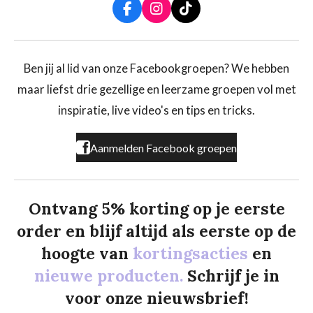
F
I
T
a
n
i
c
s
k
e
t
T
b
a
o
Ben jij al lid van onze Facebookgroepen? We hebben
o
g
k
maar liefst drie gezellige en leerzame groepen vol met
o
r
k
a
inspiratie, live video's en tips en tricks.
m
Aanmelden Facebook groepen
Ontvang 5% korting op je eerste
order en blijf altijd als eerste op de
hoogte van
kortingsacties
en
nieuwe producten.
Schrijf je in
voor onze nieuwsbrief!