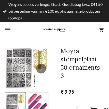
Wegens succes verlengd: Gratis Goodiebag t.w.v. €41,50
Ga
bij besteding van min. €100 ex btw aan nagelproducten
direct
(op=op)
naar
de
hoofdinhoud
Moyra
stempelplaat
50 ornaments
3
€ 9,95
In