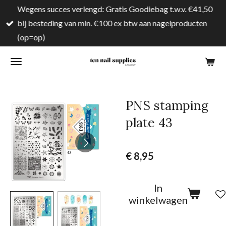
Wegens succes verlengd: Gratis Goodiebag t.w.v. €41,50
Ga
bij besteding van min. €100 ex btw aan nagelproducten
direct
(op=op)
naar
de
hoofdinhoud
PNS stamping
plate 43
€ 8,95
In
winkelwagen