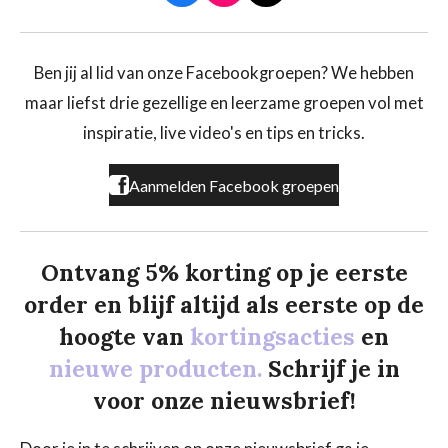
a
n
i
c
s
k
e
t
T
b
a
o
Ben jij al lid van onze Facebookgroepen? We hebben
o
g
k
maar liefst drie gezellige en leerzame groepen vol met
o
r
k
a
inspiratie, live video's en tips en tricks.
m
Aanmelden Facebook groepen
Ontvang 5% korting op je eerste
order en blijf altijd als eerste op de
hoogte van
kortingsacties
en
nieuwe producten.
Schrijf je in
voor onze nieuwsbrief!