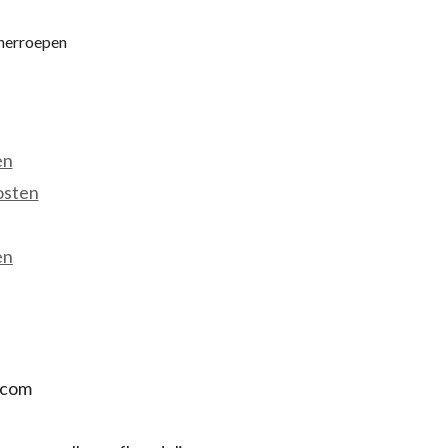
 herroepen
en
osten
en
.com