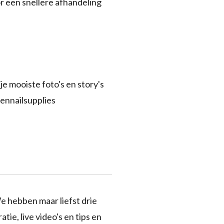
r een snellere afhandeling
je mooiste foto's en story's
ennailsupplies
e hebben maar liefst drie
tie, live video's en tips en