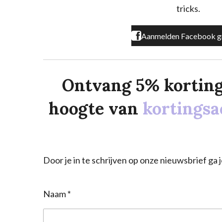
m
tricks.
Aanmelden Facebook g
Ontvang 5% korting o
hoogte van
kortingsa
Door je in te schrijven op onze nieuwsbrief g
Naam *