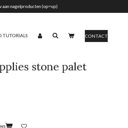
tw aan nagelproducten (op=op)
O TUTORIALS
CONTACT
pplies stone palet
en