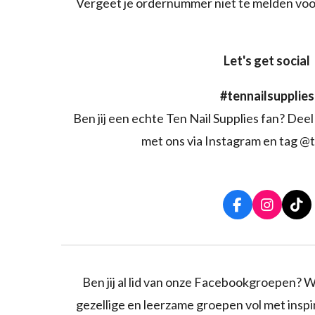
Vergeet je ordernummer niet te melden voo
Let's get social
#tennailsupplies
Ben jij een echte Ten Nail Supplies fan? Deel 
met ons via Instagram en tag @t
F
I
T
a
n
i
c
s
k
e
t
T
b
a
o
o
g
k
Ben jij al lid van onze Facebookgroepen? W
o
r
gezellige en leerzame groepen vol met inspira
k
a