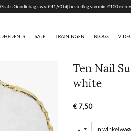
Gratis Goodiebag t.w.v. €41,50 bij besteding van min. €100 ex b
GDHEDEN
SALE
TRAININGEN
BLOGS
VIDE
Ten Nail Su
white
€ 7,50
In winkelwag