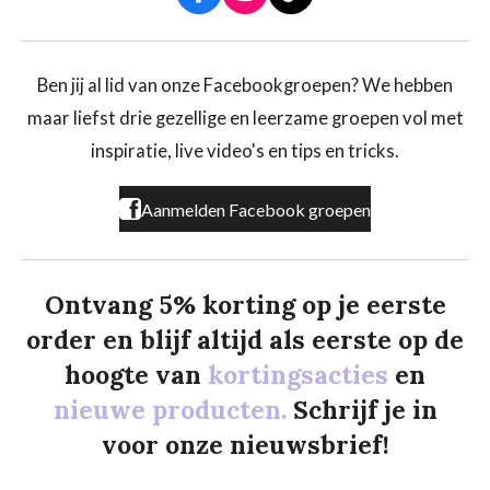
a
n
i
c
s
k
e
t
T
b
a
o
Ben jij al lid van onze Facebookgroepen? We hebben
o
g
k
maar liefst drie gezellige en leerzame groepen vol met
o
r
k
a
inspiratie, live video's en tips en tricks.
m
Aanmelden Facebook groepen
Ontvang 5% korting op je eerste
order en blijf altijd als eerste op de
hoogte van
kortingsacties
en
nieuwe producten.
Schrijf je in
voor onze nieuwsbrief!