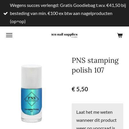
Wegens succes verlengd: Gratis Goodiebag t.w.v. €41,50 bij
Ga
besteding van min. €100 ex btw aan nagelproducten
direct
(op=op)
naar
de
hoofdinhoud
PNS stamping
polish 107
€ 5,50
Laat het me weten
wanneer dit product
weer op voorraad is.