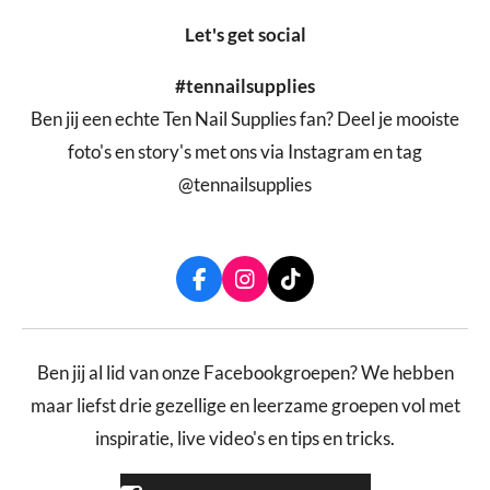
Let's get social
#tennailsupplies
Ben jij een echte Ten Nail Supplies fan? Deel je mooiste
foto's en story's met ons via Instagram en tag
@tennailsupplies
F
I
T
a
n
i
c
s
k
e
t
T
b
a
o
Ben jij al lid van onze Facebookgroepen? We hebben
o
g
k
maar liefst drie gezellige en leerzame groepen vol met
o
r
k
a
inspiratie, live video's en tips en tricks.
m