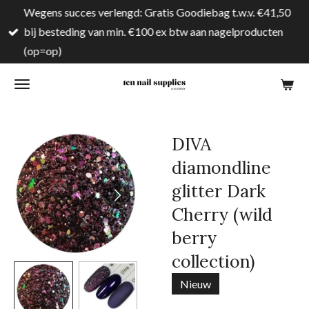
Wegens succes verlengd: Gratis Goodiebag t.w.v. €41,50
Ga
bij besteding van min. €100 ex btw aan nagelproducten
direct
(op=op)
naar
de
hoofdinhoud
DIVA
diamondline
glitter Dark
Cherry (wild
berry
collection)
Nieuw