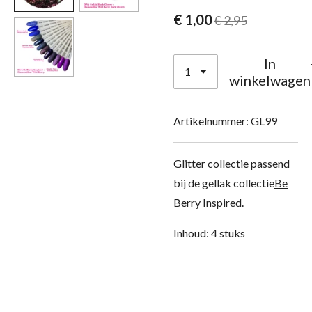
€ 1,00
€ 2,95
In
winkelwagen
Artikelnummer:
GL99
Glitter collectie passend
bij de gellak collectie
Be
Berry Inspired.
Inhoud: 4 stuks