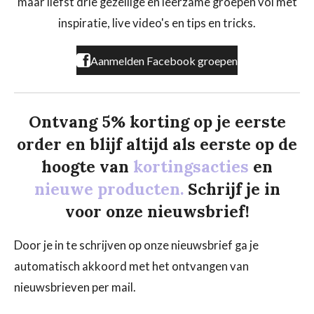
maar liefst drie gezellige en leerzame groepen vol met
o
r
k
a
inspiratie, live video's en tips en tricks.
m
Aanmelden Facebook groepen
Ontvang 5% korting op je eerste
order en blijf altijd als eerste op de
hoogte van
kortingsacties
en
nieuwe producten.
Schrijf je in
voor onze nieuwsbrief!
Door je in te schrijven op onze nieuwsbrief ga je
automatisch akkoord met het ontvangen van
nieuwsbrieven per mail.