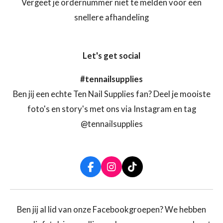
Vergeet je ordernummer niet te melden voor een
snellere afhandeling
Let's get social
#tennailsupplies
Ben jij een echte Ten Nail Supplies fan? Deel je mooiste
foto's en story's met ons via Instagram en tag
@tennailsupplies
F
I
T
a
n
i
c
s
k
e
t
T
b
a
o
Ben jij al lid van onze Facebookgroepen? We hebben
o
g
k