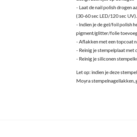
- Laat de nail polish drogen a
(30-60 sec LED/120 sec UV).
- Indien je de gel/foil polish 
pigment/glitter/folie toevoeg
- Aflakken met een topcoat n
- Reinig je stempelplaat met
- Reinig je siliconen stempel
Let op: indien je deze stempe
Moyra stempelnagellakken, g