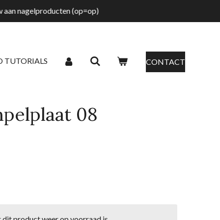
tw aan nagelproducten (op=op)
O TUTORIALS
CONTACT
pelplaat 08
dit product weer op voorraad is.