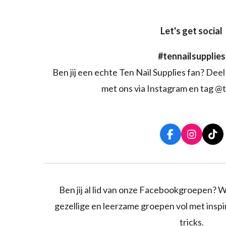
Let's get social
#tennailsupplies
Ben jij een echte Ten Nail Supplies fan? Deel 
met ons via Instagram en tag @t
F
I
T
a
n
i
c
s
k
e
t
T
b
a
o
o
g
k
Ben jij al lid van onze Facebookgroepen? W
o
r
gezellige en leerzame groepen vol met inspira
k
a
m
tricks.