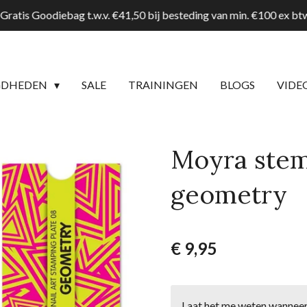
Gratis Goodiebag t.w.v. €41,50 bij besteding van min. €100 ex b
GDHEDEN
SALE
TRAININGEN
BLOGS
VIDE
Moyra stem
geometry
€ 9,95
Laat het me weten wanneer 