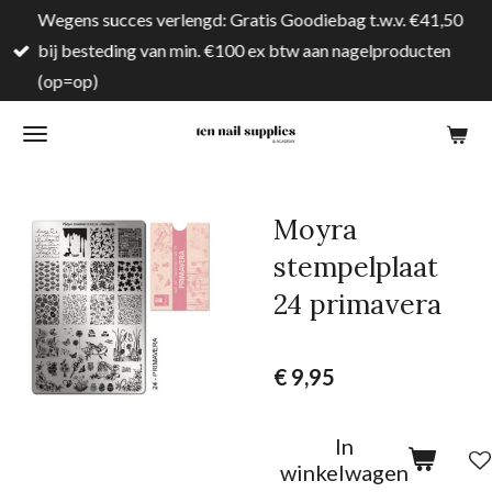
Wegens succes verlengd: Gratis Goodiebag t.w.v. €41,50
Ga
bij besteding van min. €100 ex btw aan nagelproducten
direct
(op=op)
naar
de
hoofdinhoud
Moyra
stempelplaat
24 primavera
€ 9,95
In
winkelwagen