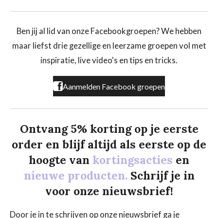
a
n
i
c
s
k
e
t
T
b
a
o
Ben jij al lid van onze Facebookgroepen? We hebben
o
g
k
maar liefst drie gezellige en leerzame groepen vol met
o
r
k
a
inspiratie, live video's en tips en tricks.
m
Aanmelden Facebook groepen
Ontvang 5% korting op je eerste
order en blijf altijd als eerste op de
hoogte van
kortingsacties
en
nieuwe producten.
Schrijf je in
voor onze nieuwsbrief!
Door je in te schrijven op onze nieuwsbrief ga je