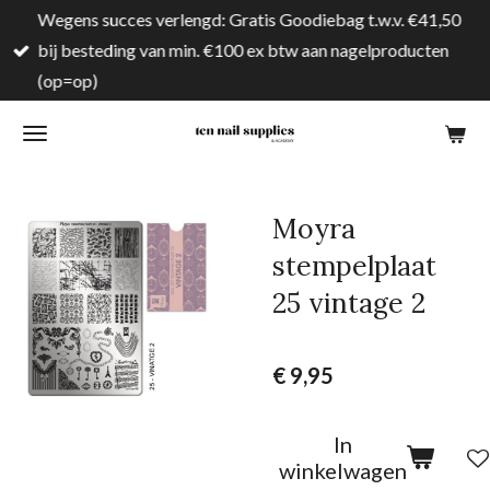
Wegens succes verlengd: Gratis Goodiebag t.w.v. €41,50
Ga
bij besteding van min. €100 ex btw aan nagelproducten
direct
(op=op)
naar
de
hoofdinhoud
Moyra
stempelplaat
25 vintage 2
€ 9,95
In
winkelwagen