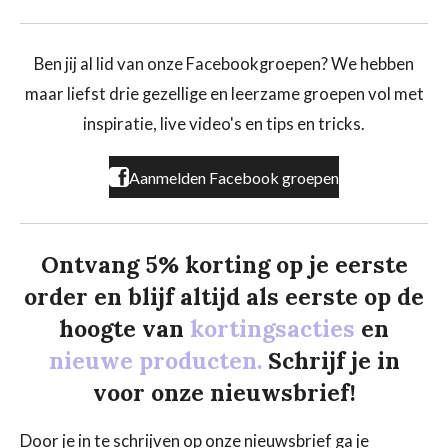
a
n
i
c
s
k
e
t
T
b
a
o
Ben jij al lid van onze Facebookgroepen? We hebben
o
g
k
maar liefst drie gezellige en leerzame groepen vol met
o
r
k
a
inspiratie, live video's en tips en tricks.
m
Aanmelden Facebook groepen
Ontvang 5% korting op je eerste
order en blijf altijd als eerste op de
hoogte van
kortingsacties
en
nieuwe producten.
Schrijf je in
voor onze nieuwsbrief!
Door je in te schrijven op onze nieuwsbrief ga je