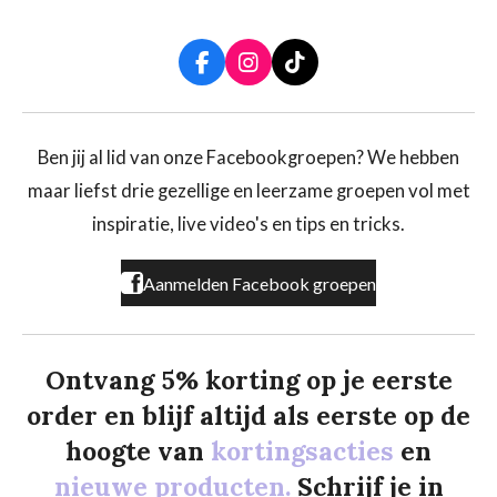
F
I
T
a
n
i
c
s
k
e
t
T
b
a
o
Ben jij al lid van onze Facebookgroepen? We hebben
o
g
k
maar liefst drie gezellige en leerzame groepen vol met
o
r
k
a
inspiratie, live video's en tips en tricks.
m
Aanmelden Facebook groepen
Ontvang 5% korting op je eerste
order en blijf altijd als eerste op de
hoogte van
kortingsacties
en
nieuwe producten.
Schrijf je in