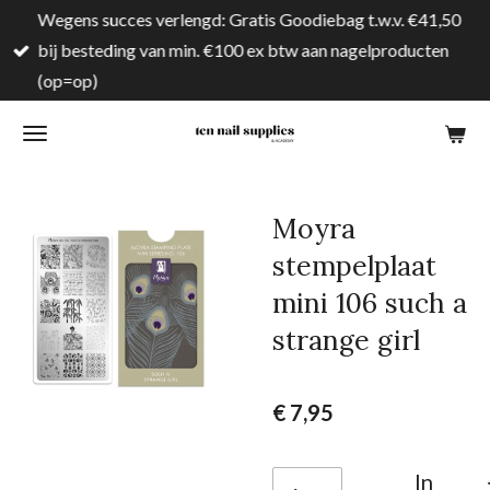
Wegens succes verlengd: Gratis Goodiebag t.w.v. €41,50
Ga
bij besteding van min. €100 ex btw aan nagelproducten
direct
(op=op)
naar
de
hoofdinhoud
Moyra
stempelplaat
mini 106 such a
strange girl
€ 7,95
In