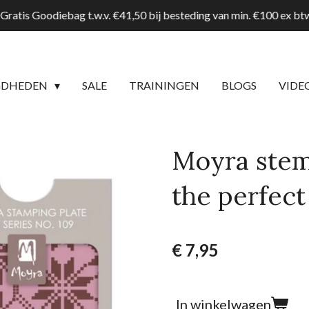
Gratis Goodiebag t.w.v. €41,50 bij besteding van min. €100 ex b
GDHEDEN
SALE
TRAININGEN
BLOGS
VIDE
Moyra stem
the perfect
€ 7,95
In winkelwagen