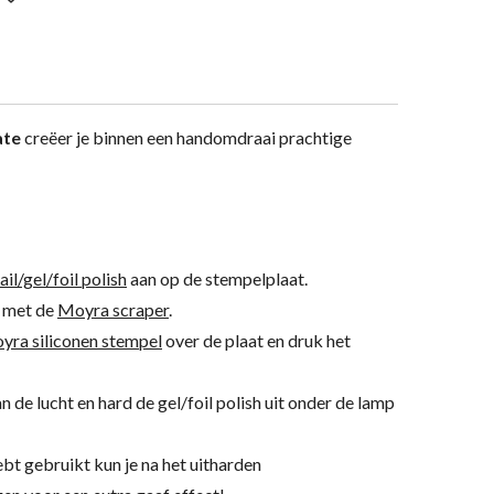
ate
creëer je binnen een handomdraai prachtige
l/gel/foil polish
aan op de stempelplaat.
h met de
Moyra scraper
.
yra siliconen stempel
over de plaat en druk het
an de lucht en hard de gel/foil polish uit onder de lamp
hebt gebruikt kun je na het uitharden