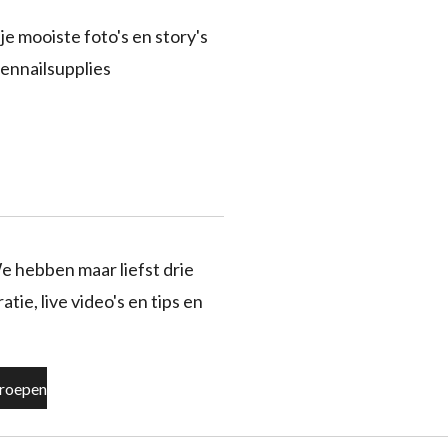
je mooiste foto's en story's
ennailsupplies
e hebben maar liefst drie
tie, live video's en tips en
roepen