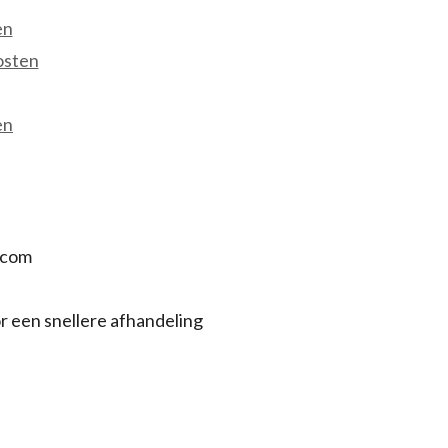
en
osten
en
.com
r een snellere afhandeling