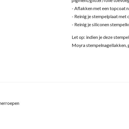
pigment/glitter/folie toevoeg
- Aflakken met een topcoat n
- Reinig je stempelplaat met
- Reinig je siliconen stempel
Let op: indien je deze stempe
Moyra stempelnagellakken, g
 herroepen