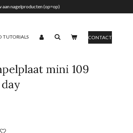
tw aan nagelproducten (op=op)
O TUTORIALS
CONTACT
pelplaat mini 109
 day