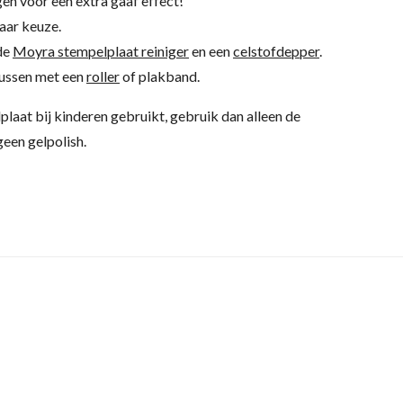
en voor een extra gaaf effect!
aar keuze.
 de
Moyra stempelplaat reiniger
en een
celstofdepper
.
kussen met een
roller
of plakband.
lplaat bij kinderen gebruikt, gebruik dan alleen de
een gelpolish.