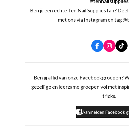
#tennailsupplies
Ben jij een echte Ten Nail Supplies fan? Deel 
met ons via Instagram en tag @t
F
I
T
a
n
i
c
s
k
e
t
T
b
a
o
o
g
k
Ben jij al lid van onze Facebookgroepen? W
o
r
gezellige en leerzame groepen vol met inspira
k
a
m
tricks.
Aanmelden Facebook g