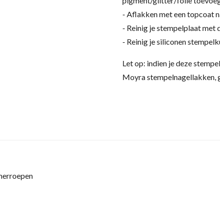
pigment/glitter/folie toevoeg
- Aflakken met een topcoat n
- Reinig je stempelplaat met
- Reinig je siliconen stempel
Let op: indien je deze stempe
Moyra stempelnagellakken, g
 herroepen