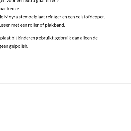
en voor een extra gaaf effect!
aar keuze.
 de
Moyra stempelplaat reiniger
en een
celstofdepper
.
kussen met een
roller
of plakband.
lplaat bij kinderen gebruikt, gebruik dan alleen de
een gelpolish.