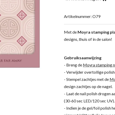
Artikelnummer:
O79
Met de
Moyra stamping pl
designs, thuis of in de salon!
Gebruiksaanwijzing
- Breng de
Moyra stamping nai
- Verwijder overtollige polis
- Stempel zachtjes met de
Mo
design zachtjes op de nagel.
- Laat de nail polish drogen a
(30-60 sec LED/120 sec UV).
- Indien je de gel/foil polish 