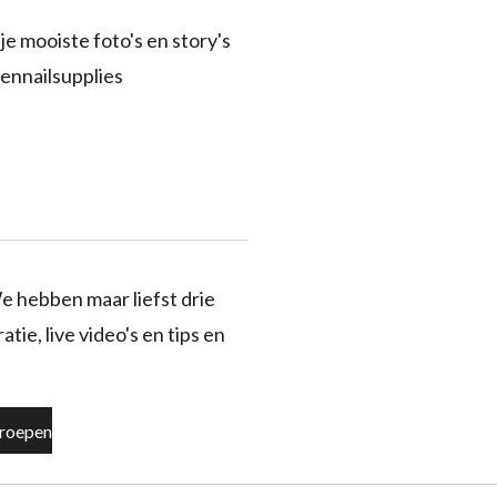
je mooiste foto's en story's
ennailsupplies
e hebben maar liefst drie
tie, live video's en tips en
roepen