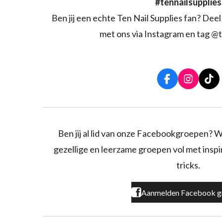
#tennailsupplies
Ben jij een echte Ten Nail Supplies fan? Deel 
met ons via Instagram en tag @t
F
I
T
a
n
i
c
s
k
e
t
T
b
a
o
o
g
k
Ben jij al lid van onze Facebookgroepen? W
o
r
gezellige en leerzame groepen vol met inspira
k
a
m
tricks.
Aanmelden Facebook g