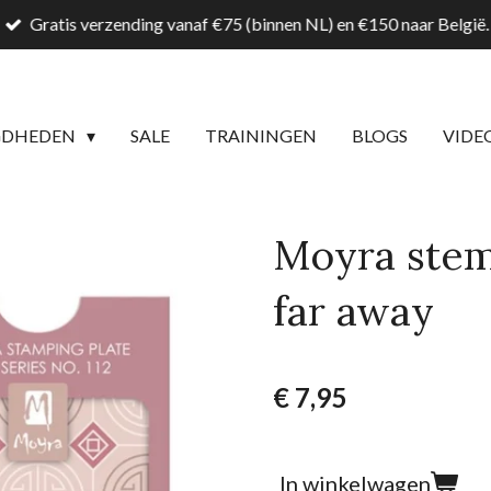
Gratis verzending vanaf €75 (binnen NL) en €150 naar België.
GDHEDEN
SALE
TRAININGEN
BLOGS
VIDE
Moyra stemp
far away
€ 7,95
In winkelwagen