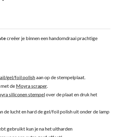
ate
creëer je binnen een handomdraai prachtige
l/gel/foil polish
aan op de stempelplaat.
h met de
Moyra scraper
.
yra siliconen stempel
over de plaat en druk het
an de lucht en hard de gel/foil polish uit onder de lamp
hebt gebruikt kun je na het uitharden