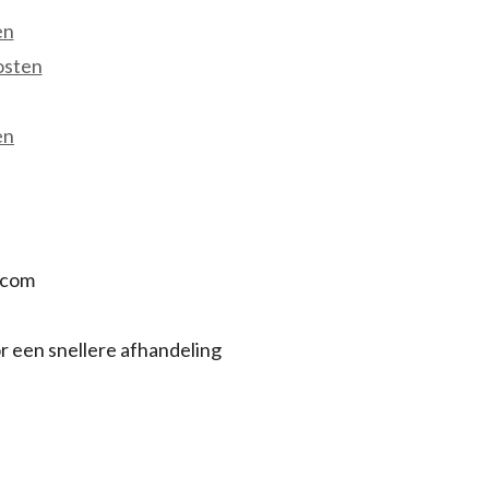
en
osten
en
.com
r een snellere afhandeling