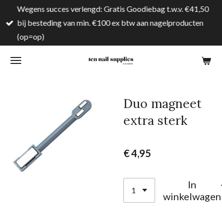
Wegens succes verlengd: Gratis Goodiebag t.w.v. €41,50
Ga
bij besteding van min. €100 ex btw aan nagelproducten
direct
(op=op)
naar
de
hoofdinhoud
Duo magneet
extra sterk
€ 4,95
In
winkelwagen