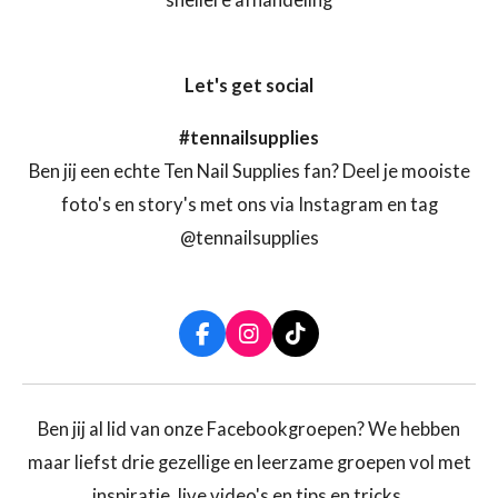
snellere afhandeling
Let's get social
#tennailsupplies
Ben jij een echte Ten Nail Supplies fan? Deel je mooiste
foto's en story's met ons via Instagram en tag
@tennailsupplies
F
I
T
a
n
i
c
s
k
e
t
T
b
a
o
Ben jij al lid van onze Facebookgroepen? We hebben
o
g
k
maar liefst drie gezellige en leerzame groepen vol met
o
r
k
a
inspiratie, live video's en tips en tricks.