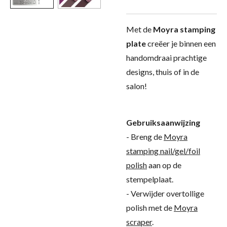
Met de
Moyra stamping
plate
creëer je binnen een
handomdraai prachtige
designs, thuis of in de
salon!
Gebruiksaanwijzing
- Breng de
Moyra
stamping nail/gel/foil
polish
aan op de
stempelplaat.
- Verwijder overtollige
polish met de
Moyra
scraper
.