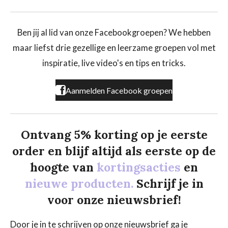
a
n
i
c
s
k
e
t
T
b
a
o
Ben jij al lid van onze Facebookgroepen? We hebben
o
g
k
maar liefst drie gezellige en leerzame groepen vol met
o
r
k
a
inspiratie, live video's en tips en tricks.
m
Aanmelden Facebook groepen
Ontvang 5% korting op je eerste
order en blijf altijd als eerste op de
hoogte van
kortingsacties
en
nieuwe producten.
Schrijf je in
voor onze nieuwsbrief!
Door je in te schrijven op onze nieuwsbrief ga je