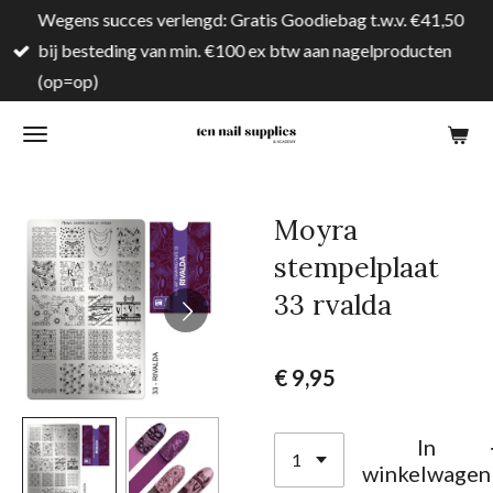
Wegens succes verlengd: Gratis Goodiebag t.w.v. €41,50
Ga
bij besteding van min. €100 ex btw aan nagelproducten
direct
(op=op)
naar
de
hoofdinhoud
Moyra
stempelplaat
33 rvalda
€ 9,95
In
winkelwagen