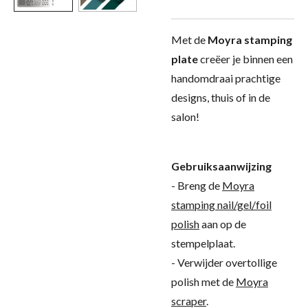
Met de
Moyra stamping
plate
creëer je binnen een
handomdraai prachtige
designs, thuis of in de
salon!
Gebruiksaanwijzing
- Breng de
Moyra
stamping nail/gel/foil
polish
aan op de
stempelplaat.
- Verwijder overtollige
polish met de
Moyra
scraper
.