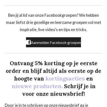
a
n
i
c
s
k
e
t
T
b
a
o
Ben jij al lid van onze Facebookgroepen? We hebben
o
g
k
maar liefst drie gezellige en leerzame groepen vol met
o
r
k
a
inspiratie, live video's en tips en tricks.
m
Aanmelden Facebook groepen
Ontvang 5% korting op je eerste
order en blijf altijd als eerste op de
hoogte van
kortingsacties
en
nieuwe producten.
Schrijf je in
voor onze nieuwsbrief!
Door je in te schrijven op onze nieuwsbrief ga je