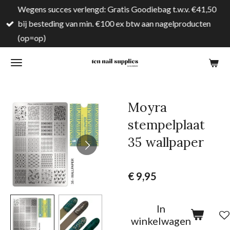
Wegens succes verlengd: Gratis Goodiebag t.w.v. €41,50
Ga
bij besteding van min. €100 ex btw aan nagelproducten
direct
(op=op)
naar
de
hoofdinhoud
Moyra
stempelplaat
35 wallpaper
€ 9,95
In
winkelwagen