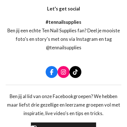
Let's get social
#tennailsupplies
Ben jij een echte Ten Nail Supplies fan? Deel je mooiste
foto's en story's met ons via Instagram en tag
@tennailsupplies
F
I
T
a
n
i
c
s
k
e
t
T
b
a
o
Ben jij al lid van onze Facebookgroepen? We hebben
o
g
k
maar liefst drie gezellige en leerzame groepen vol met
o
r
k
a
inspiratie, live video's en tips en tricks.
m