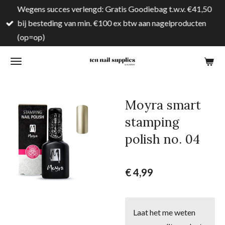
Wegens succes verlengd: Gratis Goodiebag t.w.v. €41,50
Ga
bij besteding van min. €100 ex btw aan nagelproducten
direct
(op=op)
naar
de
hoofdinhoud
Moyra smart
stamping
polish no. 04
€ 4,99
Laat het me weten