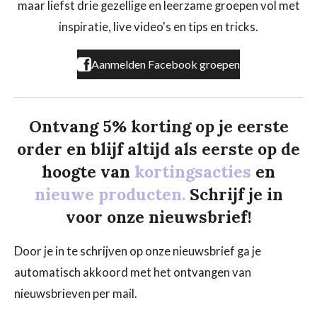
maar liefst drie gezellige en leerzame groepen vol met
o
r
k
a
inspiratie, live video's en tips en tricks.
m
Aanmelden Facebook groepen
Ontvang 5% korting op je eerste
order en blijf altijd als eerste op de
hoogte van
kortingsacties
en
nieuwe producten.
Schrijf je in
voor onze nieuwsbrief!
Door je in te schrijven op onze nieuwsbrief ga je
automatisch akkoord met het ontvangen van
nieuwsbrieven per mail.