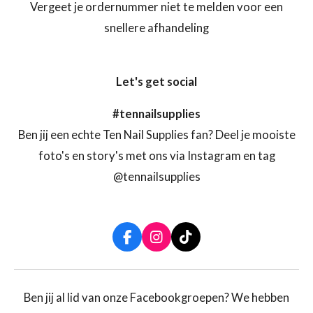
Vergeet je ordernummer niet te melden voor een
snellere afhandeling
Let's get social
#tennailsupplies
Ben jij een echte Ten Nail Supplies fan? Deel je mooiste
foto's en story's met ons via Instagram en tag
@tennailsupplies
F
I
T
a
n
i
c
s
k
e
t
T
b
a
o
Ben jij al lid van onze Facebookgroepen? We hebben
o
g
k