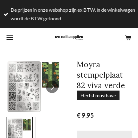
Ga
De prijzen in onze webshop zijn ex BTW, in de winkelwagen
direct
wordt de BTW getoond.
naar
de
hoofdinhoud
Moyra
stempelplaat
82 viva verde
Herfst musthave
€ 9,95