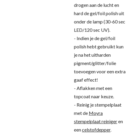
drogen aan de lucht en
hard de gel/foil polish uit
onder de lamp (30-60 sec
LED/120 sec UV).
- Indien je de gel/foil
polish hebt gebruikt kun
je na het uitharden
pigment/glitter/folie
toevoegen voor een extra
gaaf effect!
- Aflakken met een
topcoat naar keuze.
- Reinig je stempelplaat
met de
Moyra
stempelplaat reiniger
en
een
celstofdepper
.