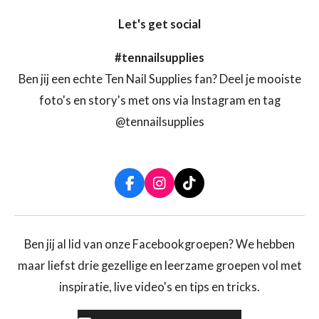
Let's get social
#tennailsupplies
Ben jij een echte Ten Nail Supplies fan? Deel je mooiste
foto's en story's met ons via Instagram en tag
@tennailsupplies
F
I
T
a
n
i
c
s
k
e
t
T
b
a
o
Ben jij al lid van onze Facebookgroepen? We hebben
o
g
k
maar liefst drie gezellige en leerzame groepen vol met
o
r
k
a
inspiratie, live video's en tips en tricks.
m