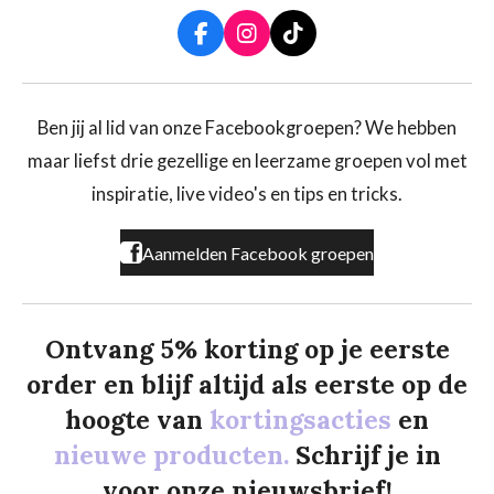
F
I
T
a
n
i
c
s
k
e
t
T
b
a
o
Ben jij al lid van onze Facebookgroepen? We hebben
o
g
k
maar liefst drie gezellige en leerzame groepen vol met
o
r
k
a
inspiratie, live video's en tips en tricks.
m
Aanmelden Facebook groepen
Ontvang 5% korting op je eerste
order en blijf altijd als eerste op de
hoogte van
kortingsacties
en
nieuwe producten.
Schrijf je in
voor onze nieuwsbrief!