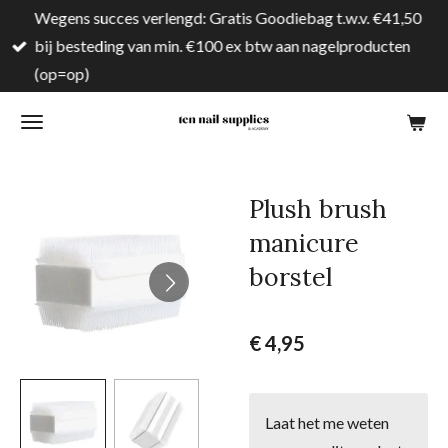
Wegens succes verlengd: Gratis Goodiebag t.w.v. €41,50
Ga
bij besteding van min. €100 ex btw aan nagelproducten
direct
(op=op)
naar
de
hoofdinhoud
Plush brush
manicure
borstel
€ 4,95
Laat het me weten