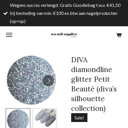
Wegens succes verlengd: Gratis Goodiebag t.w.v. €41,50
Ga
bij besteding van min. €100 ex btw aan nagelproducten
direct
(op=op)
naar
de
hoofdinhoud
DIVA
diamondline
glitter Petit
Beauté (diva’s
silhouette
collection)
Sale!