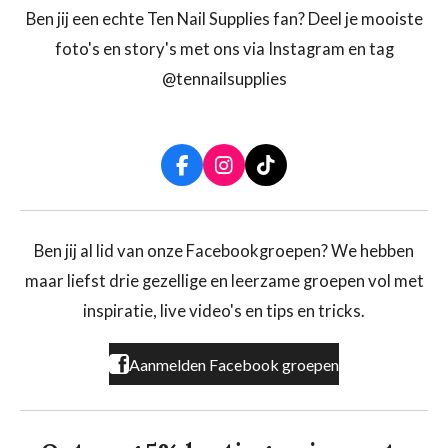
Ben jij een echte Ten Nail Supplies fan? Deel je mooiste
foto's en story's met ons via Instagram en tag
@tennailsupplies
F
I
T
a
n
i
c
s
k
e
t
T
b
a
o
Ben jij al lid van onze Facebookgroepen? We hebben
o
g
k
maar liefst drie gezellige en leerzame groepen vol met
o
r
k
a
inspiratie, live video's en tips en tricks.
m
Aanmelden Facebook groepen