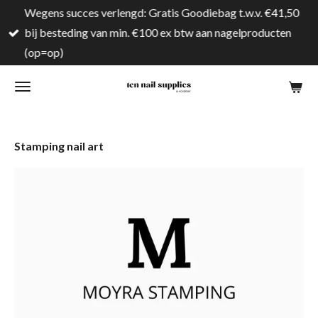
Wegens succes verlengd: Gratis Goodiebag t.w.v. €41,50
Ga
bij besteding van min. €100 ex btw aan nagelproducten
direct
(op=op)
naar
de
hoofdinhoud
Stamping nail art