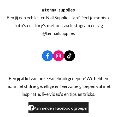
#tennailsupplies
Ben jij een echte Ten Nail Supplies fan? Deel je mooiste
foto's en story's met ons via Instagram en tag
@tennailsupplies
F
I
T
a
n
i
c
s
k
e
t
T
b
a
o
Ben jij al lid van onze Facebookgroepen? We hebben
o
g
k
maar liefst drie gezellige en leerzame groepen vol met
o
r
k
a
inspiratie, live video's en tips en tricks.
m
Aanmelden Facebook groepen