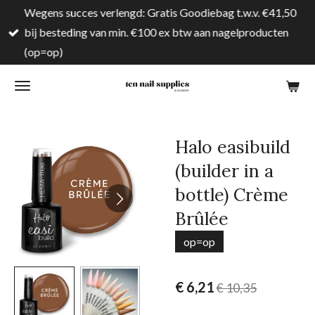
Wegens succes verlengd: Gratis Goodiebag t.w.v. €41,50
Ga
bij besteding van min. €100 ex btw aan nagelproducten
direct
(op=op)
naar
de
hoofdinhoud
Halo easibuild
(builder in a
bottle) Crème
Brûlée
op=op
€ 6,21
€ 10,35