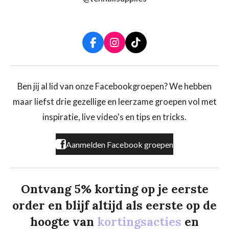
F
I
T
a
n
i
c
s
k
e
t
T
b
a
o
Ben jij al lid van onze Facebookgroepen? We hebben
o
g
k
maar liefst drie gezellige en leerzame groepen vol met
o
r
k
a
inspiratie, live video's en tips en tricks.
m
Aanmelden Facebook groepen
Ontvang 5% korting op je eerste
order en blijf altijd als eerste op de
hoogte van
kortingsacties
en