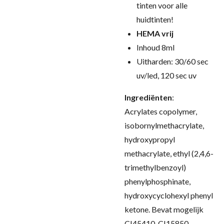
tinten voor alle
huidtinten!
HEMA vrij
Inhoud 8ml
Uitharden: 30/60 sec
uv/led, 120 sec uv
Ingrediënten
:
Acrylates copolymer,
isobornylmethacrylate,
hydroxypropyl
methacrylate, ethyl (2,4,6-
trimethylbenzoyl)
phenylphosphinate,
hydroxycyclohexyl phenyl
ketone. Bevat mogelijk
CI45410, CI15850,