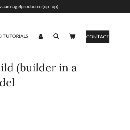
tw aan nagelproducten (op=op)
O TUTORIALS
CONTACT
ld (builder in a
udel