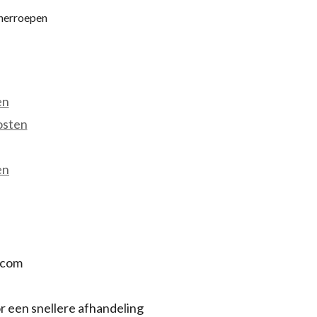
 herroepen
en
osten
en
.com
r een snellere afhandeling