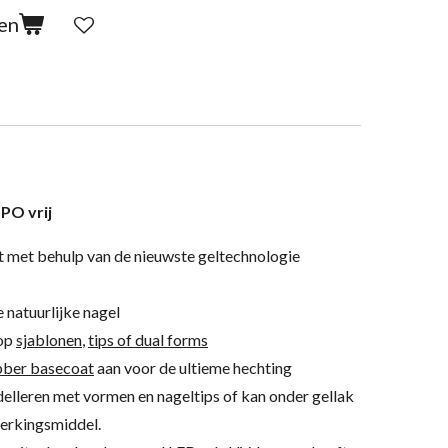
en
TPO vrij
t met behulp van de nieuwste geltechnologie
 natuurlijke nagel
 op
sjablonen
,
tips of dual forms
bber basecoat
aan voor de ultieme hechting
delleren met vormen en nageltips of kan onder gellak
terkingsmiddel.