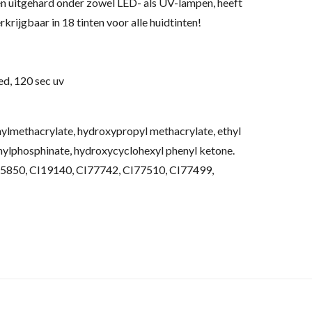
n uitgehard onder zowel LED- als UV-lampen, heeft
rkrijgbaar in 18 tinten voor alle huidtinten!
ed, 120 sec uv
ylmethacrylate, hydroxypropyl methacrylate, ethyl
nylphosphinate, hydroxycyclohexyl phenyl ketone.
15850, CI19140, CI77742, CI77510, CI77499,