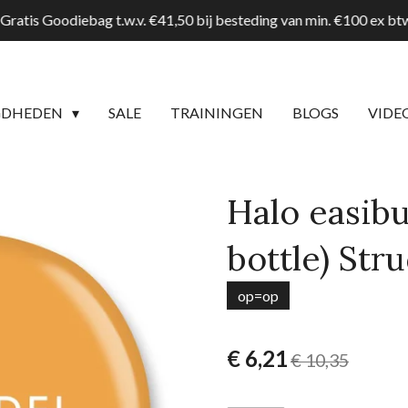
Gratis Goodiebag t.w.v. €41,50 bij besteding van min. €100 ex b
GDHEDEN
SALE
TRAININGEN
BLOGS
VIDE
Halo easibui
bottle) Str
op=op
€ 6,21
€ 10,35