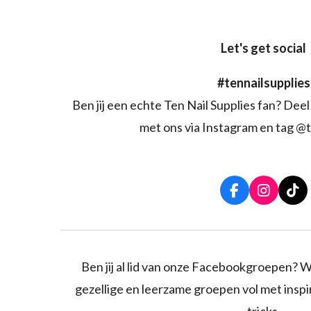
Let's get social
#tennailsupplies
Ben jij een echte Ten Nail Supplies fan? Deel 
met ons via Instagram en tag @t
F
I
T
a
n
i
c
s
k
e
t
T
b
a
o
o
g
k
Ben jij al lid van onze Facebookgroepen? W
o
r
gezellige en leerzame groepen vol met inspira
k
a
m