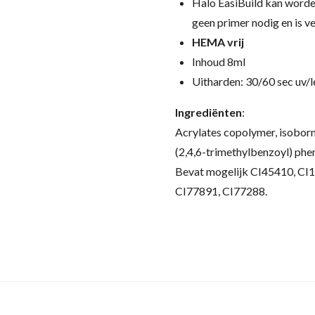
Halo EasiBuild kan worde
geen primer nodig en is ve
HEMA vrij
Inhoud 8ml
Uitharden: 30/60 sec uv/l
Ingrediënten
:
Acrylates copolymer, isoborn
(2,4,6-trimethylbenzoyl) phe
Bevat mogelijk CI45410, CI
CI77891, CI77288.