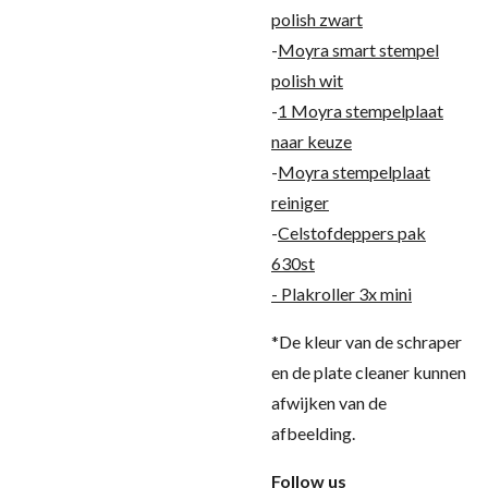
polish zwart
-
Moyra smart stempel
polish wit
-
1 Moyra stempelplaat
naar keuze
-
Moyra stempelplaat
reiniger
-
Celstofdeppers pak
630st
- Plakroller 3x mini
*De kleur van de schraper
en de plate cleaner kunnen
afwijken van de
afbeelding.
Follow us