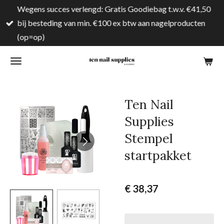
Wegens succes verlengd: Gratis Goodiebag t.w.v. €41,50
Ga
bij besteding van min. €100 ex btw aan nagelproducten
direct
(op=op)
naar
de
hoofdinhoud
Ten Nail
Supplies
Stempel
startpakket
€ 38,37