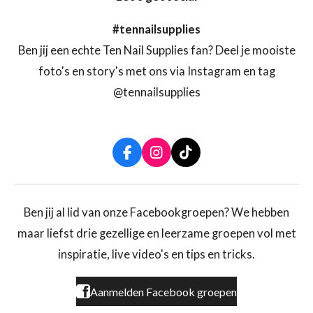
#tennailsupplies
Ben jij een echte Ten Nail Supplies fan? Deel je mooiste
foto's en story's met ons via Instagram en tag
@tennailsupplies
F
I
T
a
n
i
c
s
k
e
t
T
b
a
o
Ben jij al lid van onze Facebookgroepen? We hebben
o
g
k
maar liefst drie gezellige en leerzame groepen vol met
o
r
k
a
inspiratie, live video's en tips en tricks.
m
Aanmelden Facebook groepen