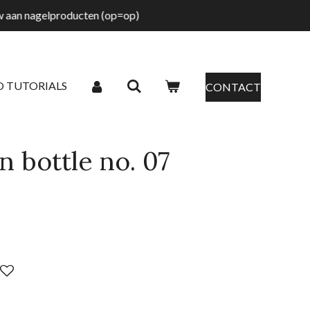
tw aan nagelproducten (op=op)
O TUTORIALS
CONTACT
n bottle no. 07