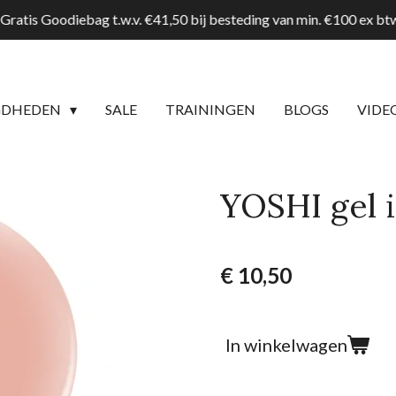
Gratis Goodiebag t.w.v. €41,50 bij besteding van min. €100 ex b
GDHEDEN
SALE
TRAININGEN
BLOGS
VIDE
YOSHI gel i
€ 10,50
In winkelwagen