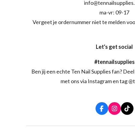
info@tennailsupplies
ma-vr: 09-17
Vergeet je ordernummer niet te melden voo
Let's get social
#tennailsupplies
Ben jij een echte Ten Nail Supplies fan? Deel 
met ons via Instagram en tag @t
F
I
T
a
n
i
c
s
k
e
t
T
b
a
o