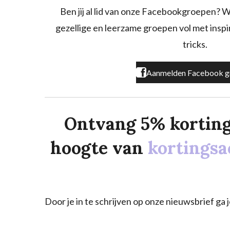
o
g
k
Ben jij al lid van onze Facebookgroepen? W
o
r
gezellige en leerzame groepen vol met inspira
k
a
m
tricks.
Aanmelden Facebook g
Ontvang 5% korting o
hoogte van
kortingsa
Door je in te schrijven op onze nieuwsbrief g