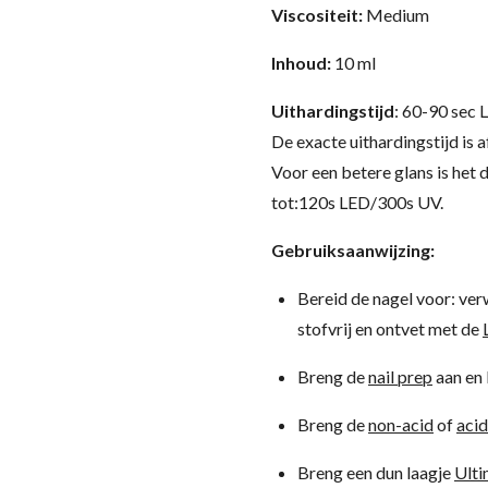
Viscositeit:
Medium
Inhoud:
10 ml
Uithardingstijd
: 60-90 sec
De exacte uithardingstijd is 
Voor een betere glans is het 
tot:120s LED/300s UV.
Gebruiksaanwijzing:
Bereid de nagel voor: ve
stofvrij en ontvet met de
Breng de
nail prep
aan en 
Breng de
non-acid
of
acid
Breng een dun laagje
Ulti